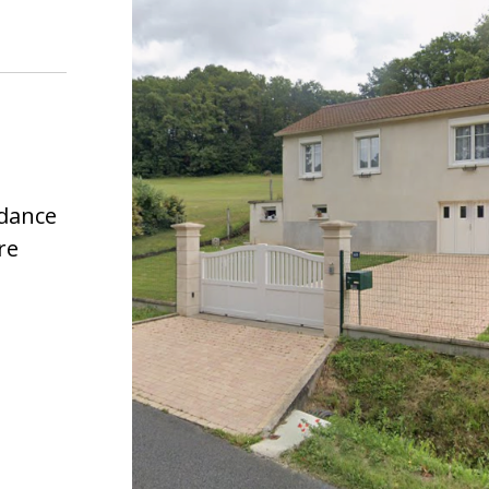
dance
re