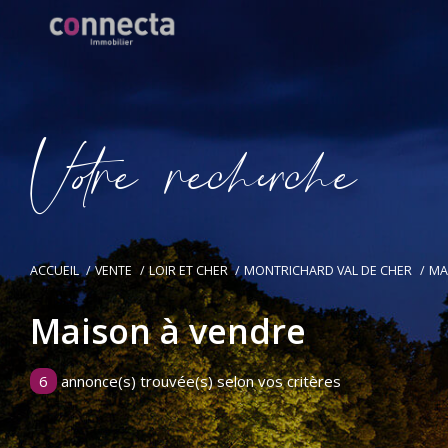
V
o
r
e
r
e
c
e
c
e
ACCUEIL
VENTE
LOIR ET CHER
MONTRICHARD VAL DE CHER
MA
Maison à vendre
6
annonce(s) trouvée(s) selon vos critères