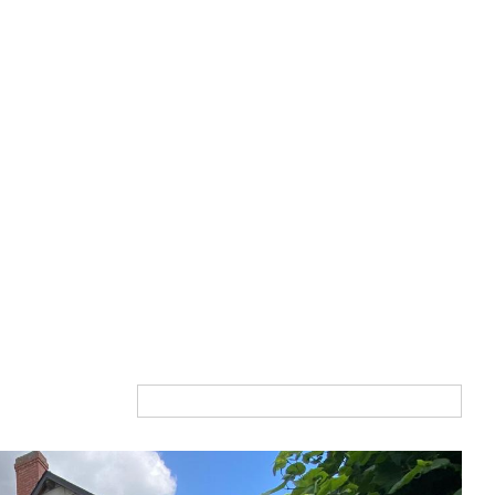
Du plus cher au moins cher
Tri par