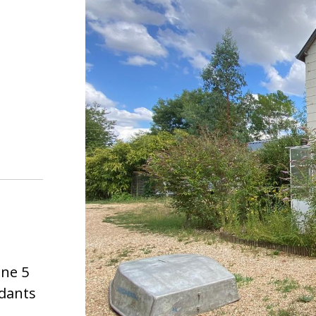
ne 5
ndants