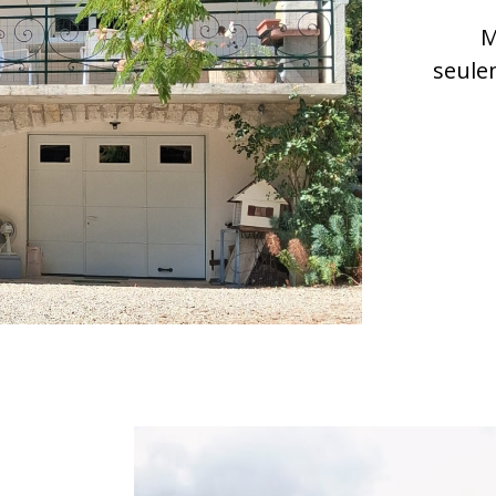
M
seule