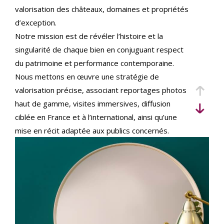
critères
valorisation des châteaux, domaines et propriétés
d’exception.
Notre mission est de révéler l’histoire et la
singularité de chaque bien en conjuguant respect
du patrimoine et performance contemporaine.
Nous mettons en œuvre une stratégie de
valorisation précise, associant reportages photos
haut de gamme, visites immersives, diffusion
ciblée en France et à l’international, ainsi qu’une
mise en récit adaptée aux publics concernés.
Implantés au cœur du Val de Loire et actifs sur
l’ensemble du territoire, nous accompagnons
vendeurs et acquéreurs français et internationaux,
avec une expertise juridique et patrimoniale
rigoureuse pour sécuriser chaque étape de la
transaction.