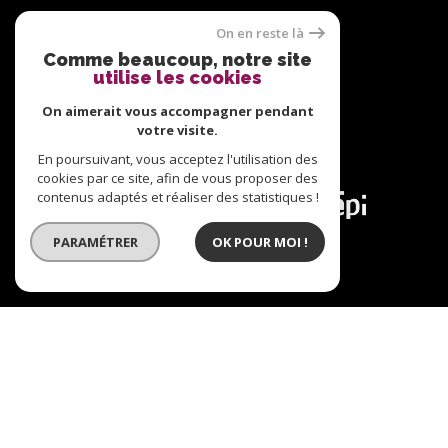
Nous suivre sur
On en reste là
Comme beaucoup, notre site
utilise les cookies
On aimerait vous accompagner pendant
votre visite.
En poursuivant, vous acceptez l'utilisation des
Adhérents
cookies par ce site, afin de vous proposer des
contenus adaptés et réaliser des statistiques !
PARAMÉTRER
OK POUR MOI !
© 2026 | Tous droits réservés | Traduction powered
by Google |
Plan du site
Nos honoraires
Mentions légales
Admin
Nos liens
Politique RGPD
Cookies