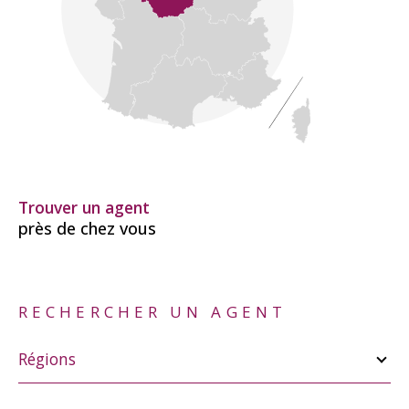
Trouver un agent
près de chez vous
RECHERCHER UN AGENT
Merci
de
Régions
sélectionner
une
région