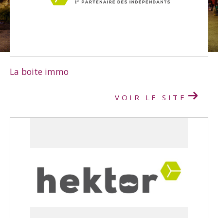
Budget
Budget
Surface
Surface
La boite immo
Pièces
Pièces
VOIR LE SITE
Référence
AFFINER LES CRITÈRES
TERRASSE
PARKING
PISCINE
FILTRER PAR