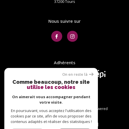
37200
tours
Nous suivre sur
Adhérents
On en reste là
Comme beaucoup, notre site
utilise les cookies
On aimerait vous accompagner pendant
votre visite.
© 2026 | Tous droits réservés | Traduction powered
En poursuivant, vous acceptez l'utilisation des
by Google |
cookies par ce site, afin de vous proposer des
Plan du site
Nos honoraires
contenus adaptés et réaliser des statistiques !
Mentions légales
Admin
Nos liens