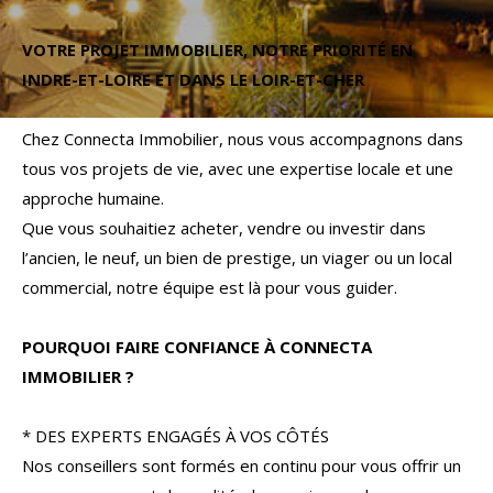
Budget
VOTRE PROJET IMMOBILIER, NOTRE PRIORITÉ EN
Budget
INDRE-ET-LOIRE ET DANS LE LOIR-ET-CHER
Surface
Surface
Chez Connecta Immobilier, nous vous accompagnons dans
tous vos projets de vie, avec une expertise locale et une
Pièces
approche humaine.
Pièces
Que vous souhaitiez acheter, vendre ou investir dans
l’ancien, le neuf, un bien de prestige, un viager ou un local
Référence
commercial, notre équipe est là pour vous guider.
POURQUOI FAIRE CONFIANCE À CONNECTA
AFFINER LES CRITÈRES
IMMOBILIER ?
TERRASSE
PARKING
PISCINE
* DES EXPERTS ENGAGÉS À VOS CÔTÉS
Nos conseillers sont formés en continu pour vous offrir un
FILTRER PAR