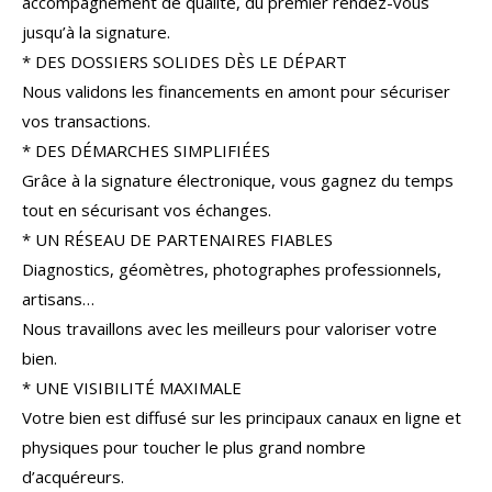
accompagnement de qualité, du premier rendez-vous
COUPS DE COEUR
EXCLUSIVITÉS
jusqu’à la signature.
* DES DOSSIERS SOLIDES DÈS LE DÉPART
NOUVEAUTÉS
Nous validons les financements en amont pour sécuriser
vos transactions.
* DES DÉMARCHES SIMPLIFIÉES
RECHERCHER
Grâce à la signature électronique, vous gagnez du temps
tout en sécurisant vos échanges.
* UN RÉSEAU DE PARTENAIRES FIABLES
Diagnostics, géomètres, photographes professionnels,
artisans…
Nous travaillons avec les meilleurs pour valoriser votre
bien.
* UNE VISIBILITÉ MAXIMALE
Votre bien est diffusé sur les principaux canaux en ligne et
physiques pour toucher le plus grand nombre
d’acquéreurs.