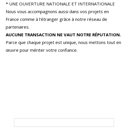
* UNE OUVERTURE NATIONALE ET INTERNATIONALE
Nous vous accompagnons aussi dans vos projets en
France comme à l’étranger grâce à notre réseau de
partenaires.
AUCUNE TRANSACTION NE VAUT NOTRE RÉPUTATION.
Parce que chaque projet est unique, nous mettons tout en
œuvre pour mériter votre confiance.
Loches
Chinon
Tours
Chaveignes
Richelieu
Tri par
Du plus cher au moins cher