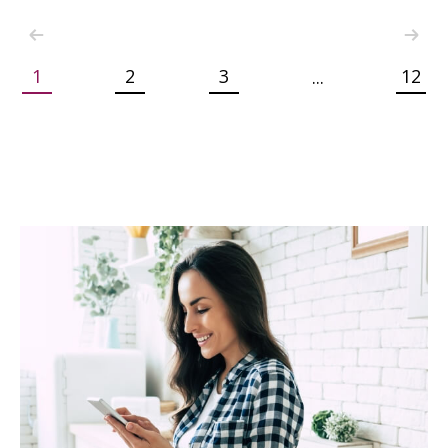
1
2
3
12
...