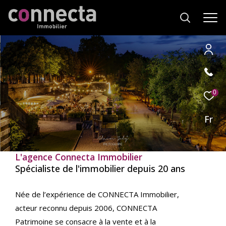
Effectuer
Type
d'offre
0
Vente
une
recherche
Fr
Type
de
Type de bien
et
bien
trouver
L'agence Connecta Immobilier
Ville
le
Spécialiste de l'immobilier depuis 20 ans
bien
qui
RECHERCHER
Née de l’expérience de CONNECTA Immobilier,
correspond
acteur reconnu depuis 2006, CONNECTA
à
vos
Patrimoine se consacre à la vente et à la