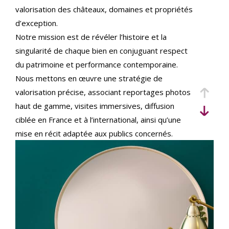
critères
valorisation des châteaux, domaines et propriétés
d’exception.
Notre mission est de révéler l’histoire et la
singularité de chaque bien en conjuguant respect
du patrimoine et performance contemporaine.
Nous mettons en œuvre une stratégie de
valorisation précise, associant reportages photos
haut de gamme, visites immersives, diffusion
ciblée en France et à l’international, ainsi qu’une
mise en récit adaptée aux publics concernés.
Implantés au cœur du Val de Loire et actifs sur
l’ensemble du territoire, nous accompagnons
vendeurs et acquéreurs français et internationaux,
avec une expertise juridique et patrimoniale
rigoureuse pour sécuriser chaque étape de la
transaction.