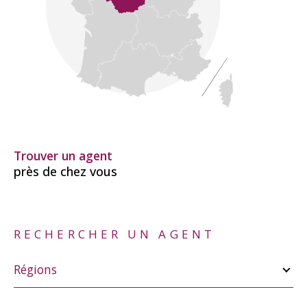
Trouver un agent
près de chez vous
RECHERCHER UN AGENT
Merci
de
Régions
sélectionner
une
région