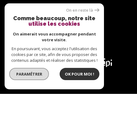
Nous suivre sur
On en reste là
Comme beaucoup, notre site
utilise les cookies
On aimerait vous accompagner pendant
votre visite.
En poursuivant, vous acceptez l'utilisation des
Adhérents
cookies par ce site, afin de vous proposer des
contenus adaptés et réaliser des statistiques !
PARAMÉTRER
OK POUR MOI !
© 2026 | Tous droits réservés | Traduction powered
by Google |
Plan du site
Nos honoraires
Mentions légales
Admin
Nos liens
Politique RGPD
Cookies