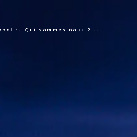
ssionnel
nnel
Satisfaction Clients
qui sommes nous ?
essionnel