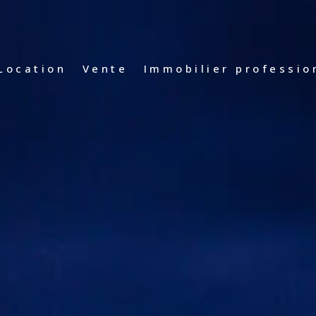
Vente Immobilier Profe
location
vente
immobilier professio
Location Immobilier Prof