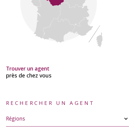
Trouver un agent
près de chez vous
RECHERCHER UN AGENT
Merci
de
Régions
sélectionner
une
région