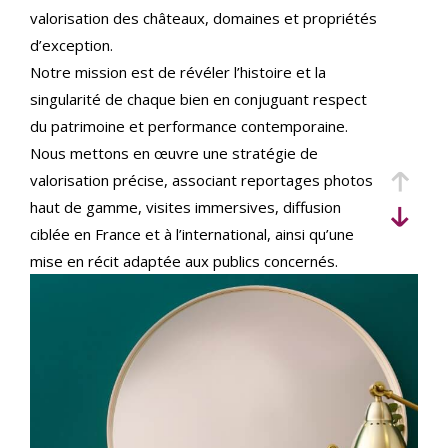
critères
valorisation des châteaux, domaines et propriétés
d’exception.
Notre mission est de révéler l’histoire et la
singularité de chaque bien en conjuguant respect
du patrimoine et performance contemporaine.
Nous mettons en œuvre une stratégie de
valorisation précise, associant reportages photos
haut de gamme, visites immersives, diffusion
ciblée en France et à l’international, ainsi qu’une
mise en récit adaptée aux publics concernés.
Implantés au cœur du Val de Loire et actifs sur
l’ensemble du territoire, nous accompagnons
vendeurs et acquéreurs français et internationaux,
avec une expertise juridique et patrimoniale
rigoureuse pour sécuriser chaque étape de la
transaction.