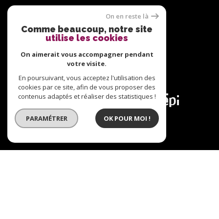
Adhérents
On en reste là
Comme beaucoup, notre site
utilise les cookies
On aimerait vous accompagner pendant
votre visite.
En poursuivant, vous acceptez l'utilisation des
cookies par ce site, afin de vous proposer des
© 2026 | Tous droits réservés | Traduction powered
contenus adaptés et réaliser des statistiques !
by Google |
Plan du site
Nos honoraires
Mentions légales
Admin
Nos liens
PARAMÉTRER
OK POUR MOI !
Politique RGPD
Cookies