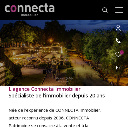
Effectuer
Type
d'offre
0
Vente
une
recherche
Fr
Type
de
Type de bien
et
bien
trouver
L'agence Connecta Immobilier
Ville
le
Spécialiste de l'immobilier depuis 20 ans
bien
qui
RECHERCHER
Née de l’expérience de CONNECTA Immobilier,
correspond
acteur reconnu depuis 2006, CONNECTA
à
vos
Patrimoine se consacre à la vente et à la