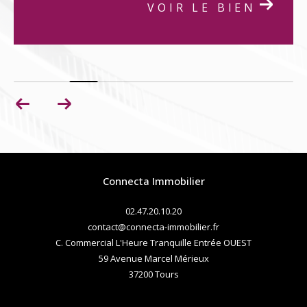
E BIEN
Connecta Immobilier
02.47.20.10.20
contact@connecta-immobilier.fr
C. Commercial L'Heure Tranquille Entrée OUEST
59 Avenue Marcel Mérieux
37200
tours
Nous suivre sur