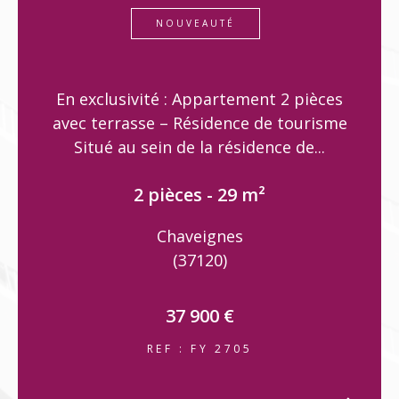
40 pièces - 2 000 m²
Loches
(37600)
t 2 pièces
de tourisme
2 325 000 €
nce de...
REF : JD 3722
VOIR LE B