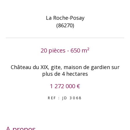
COUPS DE COEUR
EXCLUSIVITÉS
La Roche-Posay
NOUVEAUTÉS
(86270)
RECHERCHER
20 pièces - 650 m²
Château du XIX, gite, maison de gardien sur
plus de 4 hectares
1 272 000 €
REF : JD 3068
a propos