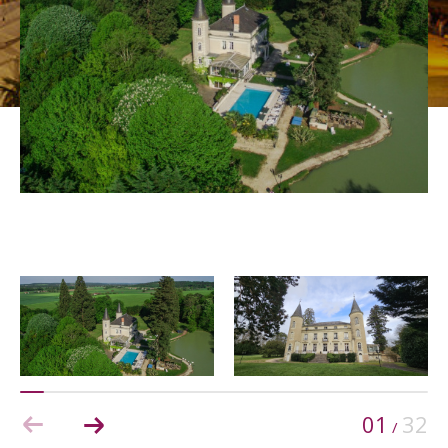
Budget
Budget
Surface
Surface
Pièces
Pièces
Référence
AFFINER LES CRITÈRES
TERRASSE
PARKING
PISCINE
01
32
/
FILTRER PAR