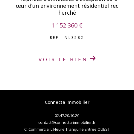
œur d’un environnement résidentiel rec
herché
1 152 360 €
REF : NL3582
VOIR LE BIEN
Connecta Immobilier
02.47.20.10.20
contact@connecta-immobilier.fr
C. Commercial L'Heure Tranquille Entrée OUEST