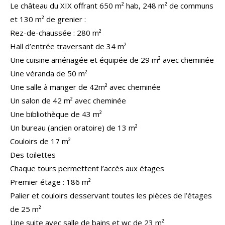
Le château du XIX
offrant 650 m² hab, 248 m² de communs
et 130 m² de grenier
:
Rez-
de-chaussée :
280 m²
Hall d’entrée traversant de
34 m²
U
ne
cuisine aménagée et équipée
de
29 m²
avec cheminée
Une véranda de
50 m²
Un
e
salle à manger de
42m²
avec cheminée
Un salon de
42 m²
avec
cheminée
U
ne bibliothèque de
43 m²
Un bureau (ancien oratoire) de 13 m²
Couloirs de 17 m²
Des toilettes
Chaque tours permettent l’accès aux étages
Premier étage : 186
m²
Palier
et couloirs
desservant toutes les pièces de
l’étages
de
25 m²
U
n
e
suite avec salle de b
ai
ns et
w
c
de
23 m²