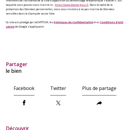
informons de l’existence de la liste d'opposition au démarchage téléphonique « Bloctel », sur
laquelle vous pouvez vous inscrire ici :
https://www.bloctel.gouv.fr
. Dans le cadre de la
protection des Données personnelles, nous vous invitons à ne pas inscrire de Données
sensibles dans le champ de saisie libre.
Ce site est protégé par reCAPTCHA, les
Politiques de Confidentialité
et es
Conditions d'utili
sation
de Google s'appliquent.
partager
le bien
Facebook
Twitter
Plus de partage
découvrir