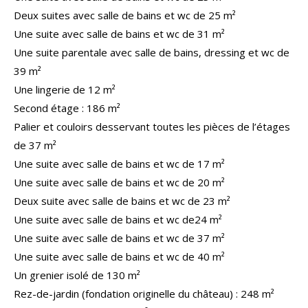
Deux suites avec salle de b
ai
ns et
w
c
de
25 m²
Une suite avec salle de b
ai
ns et
w
c
de 31 m²
Une suite parentale avec salle de bains, dres
si
ng et
w
c
de
39 m²
Une lingerie de 12 m²
Second étage :
186 m²
Palier et couloirs desservant toutes les pièces de l’étages
de
37
m²
Une suite avec salle de bains et
wc
de
17
m²
Une suite avec salle de bains et
wc
de 2
0
m²
Deux suite avec salle de bains et
wc
de 2
3
m²
Une suite avec salle de bains et
wc de
24 m²
Une suite avec salle de bains et
wc
de 37 m²
Une suite avec salle de bains et
wc
de 40 m²
Un grenier isolé de 130 m²
R
ez-
de-jardin
(fondation originelle du château)
:
248 m²