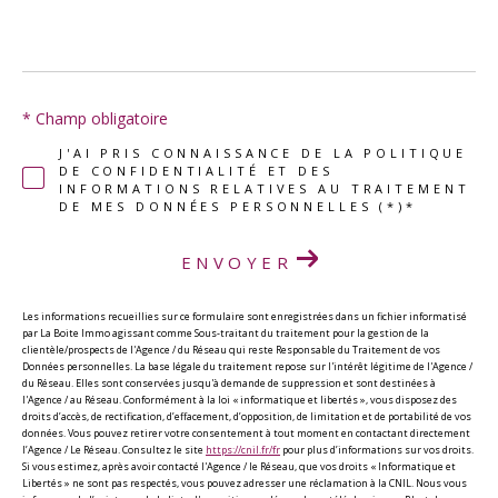
* Champ obligatoire
J'AI PRIS CONNAISSANCE DE LA POLITIQUE
DE CONFIDENTIALITÉ ET DES
INFORMATIONS RELATIVES AU TRAITEMENT
DE MES DONNÉES PERSONNELLES (*)*
ENVOYER
Les informations recueillies sur ce formulaire sont enregistrées dans un fichier informatisé
par La Boite Immo agissant comme Sous-traitant du traitement pour la gestion de la
clientèle/prospects de l'Agence / du Réseau qui reste Responsable du Traitement de vos
Données personnelles. La base légale du traitement repose sur l'intérêt légitime de l'Agence /
du Réseau. Elles sont conservées jusqu'à demande de suppression et sont destinées à
l'Agence / au Réseau. Conformément à la loi « informatique et libertés », vous disposez des
droits d’accès, de rectification, d’effacement, d’opposition, de limitation et de portabilité de vos
données. Vous pouvez retirer votre consentement à tout moment en contactant directement
l’Agence / Le Réseau. Consultez le site
https://cnil.fr/fr
pour plus d’informations sur vos droits.
Si vous estimez, après avoir contacté l'Agence / le Réseau, que vos droits « Informatique et
Libertés » ne sont pas respectés, vous pouvez adresser une réclamation à la CNIL. Nous vous