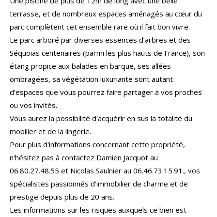
Une piscine de plus de 12m de long avec une belle
terrasse, et de
nombreux espaces aménagés
au
cœur
du
parc co
mplète
nt
cet ensemble rare
où il fait bon vivre.
Le parc arboré
par diverses
essence
s
d’arbres et des
Séquoias centenaires (parmi les plus hauts de France)
, son
étang propice aux balades en barque, ses allées
ombragées, sa végétation luxuriante
sont autant
d’espaces que vous pourrez faire partager à vos proches
ou vos invités.
Vous aurez la possibilité d'acquérir en sus la totalité du
mobilier et de la lingerie.
Pour plus d'informations concernant cette propriété,
n'hésitez pas à contactez Damien Jacquot au
06.80.27.48.55 et Nicolas Saulnier au 06.46.73.15.91., vos
spécialistes passionnés d'immobilier de charme et de
prestige depuis plus de 20 ans.
Les informations sur les risques auxquels ce bien est