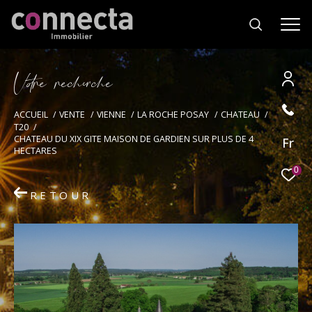
V
o
r
e
r
e
c
e
c
e
Effectuer une recherche
ACCUEIL
VENTE
VIENNE
LA ROCHE POSAY
CHATEAU
T20
et trouver le bien qui correspond à vos
CHATEAU DU XIX GITE MAISON DE GARDIEN SUR PLUS DE 4
Fr
critères
HECTARES
0
Type
RETOUR
d'offre
Vente
Type
de
Type de bien
bien
Ville