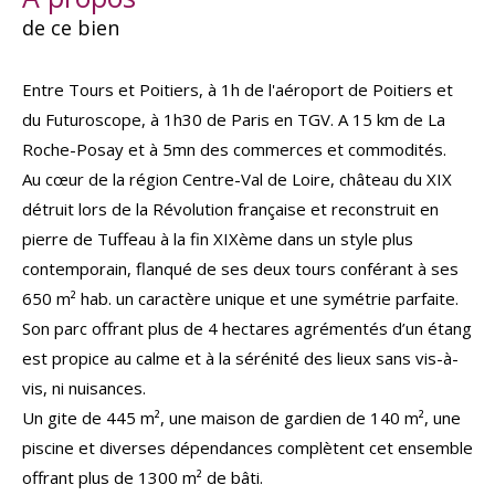
de ce bien
Entre Tours et Poitiers, à
1
h
de l'aéroport de Poitiers et
du
Futuroscope
, à
1
h
30 de Paris en TGV.
A 15 km de La
Roche-Posay et
à 5
mn
de
s
commerces et commodités.
Au cœur de la
région Centre-Val de Loire, c
hâteau du XIX
d
étruit lors de la Révolution française et reconstruit
en
pierre de Tuffeau
à la fin XIXème
d
ans un style plus
contemporain
,
flanqué de
ses
deux tours
conférant
à ses
650 m² hab.
un caractère unique et une symétrie parfaite
.
Son parc offrant plus de 4 hectares agrémentés
d’un étang
est
propice au calme et à la sérénité des lieux sans vis-à-
vis, ni nuisances.
Un gite de 445 m², une maison de gardien de 140 m², une
piscine
et diverses
dépendances complètent cet ensemble
offrant plus de 1300 m² de bâti.