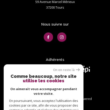
59 Avenue Marcel Mérieux
37200
tours
Nous suivre sur
Adhérents
On en reste là
Comme beaucoup, notre site
utilise les cookies
On aimerait vous accompagner pendant
votre visite.
© 2026 | Tous droits réservés | Traduction powered
En poursuivant, vous acceptez l'utilisation des
by Google |
cookies par ce site, afin de vous proposer des
Plan du site
Nos honoraires