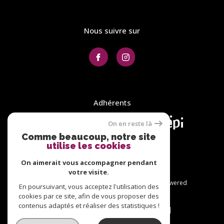
Nous suivre sur
Adhérents
On en reste là
Comme beaucoup, notre site
utilise les cookies
On aimerait vous accompagner pendant
votre visite.
© 2026 | Tous droits réservés | Traduction powered
En poursuivant, vous acceptez l'utilisation des
by Google |
cookies par ce site, afin de vous proposer des
Plan du site
Nos honoraires
contenus adaptés et réaliser des statistiques !
Mentions légales
Admin
Nos liens
Politique RGPD
Cookies