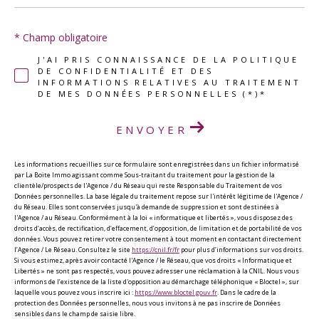
* Champ obligatoire
J'AI PRIS CONNAISSANCE DE LA POLITIQUE
DE CONFIDENTIALITÉ ET DES
INFORMATIONS RELATIVES AU TRAITEMENT
DE MES DONNÉES PERSONNELLES (*)*
ENVOYER
Les informations recueillies sur ce formulaire sont enregistrées dans un fichier informatisé
par La Boite Immo agissant comme Sous-traitant du traitement pour la gestion de la
clientèle/prospects de l'Agence / du Réseau qui reste Responsable du Traitement de vos
Données personnelles. La base légale du traitement repose sur l'intérêt légitime de l'Agence /
du Réseau. Elles sont conservées jusqu'à demande de suppression et sont destinées à
l'Agence / au Réseau. Conformément à la loi « informatique et libertés », vous disposez des
droits d’accès, de rectification, d’effacement, d’opposition, de limitation et de portabilité de vos
données. Vous pouvez retirer votre consentement à tout moment en contactant directement
l’Agence / Le Réseau. Consultez le site
https://cnil.fr/fr
pour plus d’informations sur vos droits.
Si vous estimez, après avoir contacté l'Agence / le Réseau, que vos droits « Informatique et
Libertés » ne sont pas respectés, vous pouvez adresser une réclamation à la CNIL. Nous vous
informons de l’existence de la liste d'opposition au démarchage téléphonique « Bloctel », sur
laquelle vous pouvez vous inscrire ici :
https://www.bloctel.gouv.fr
. Dans le cadre de la
protection des Données personnelles, nous vous invitons à ne pas inscrire de Données
sensibles dans le champ de saisie libre.