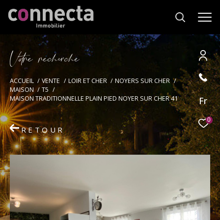
V
o
r
e
r
e
c
e
c
e
Effectuer une recherche
ACCUEIL
VENTE
LOIR ET CHER
NOYERS SUR CHER
MAISON
T5
et trouver le bien qui correspond à vos
MAISON TRADITIONNELLE PLAIN PIED NOYER SUR CHER 41
Fr
critères
0
RETOUR
Type
d'offre
Vente
Type
de
Type de bien
bien
Ville