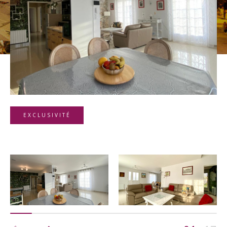
Budget
Budget
Surface
Surface
Pièces
Pièces
EXCLUSIVITÉ
Référence
AFFINER LES CRITÈRES
TERRASSE
PARKING
PISCINE
FILTRER PAR