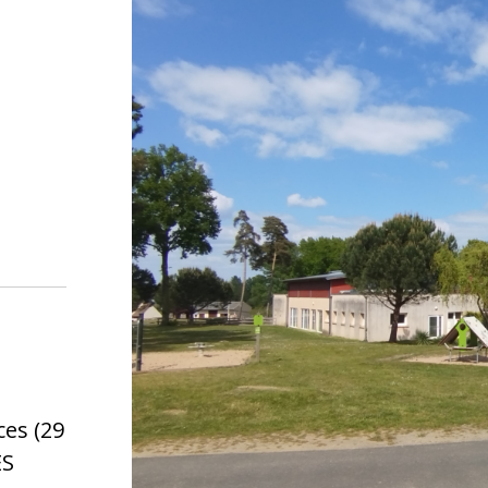
ces (29
ES