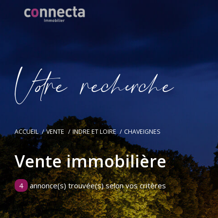
V
o
r
e
r
e
c
e
c
e
ACCUEIL
VENTE
INDRE ET LOIRE
CHAVEIGNES
Vente immobilière
4
annonce(s) trouvée(s) selon vos critères