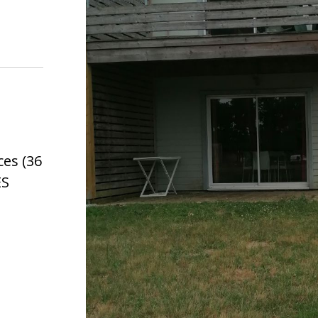
ces (36
ES