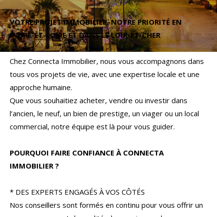
Budget
VOTRE PROJET IMMOBILIER, NOTRE PRIORITÉ EN
Budget
INDRE-ET-LOIRE ET DANS LE LOIR-ET-CHER
Surface
Surface
Chez Connecta Immobilier, nous vous accompagnons dans
tous vos projets de vie, avec une expertise locale et une
Pièces
approche humaine.
Pièces
Que vous souhaitiez acheter, vendre ou investir dans
l’ancien, le neuf, un bien de prestige, un viager ou un local
Référence
commercial, notre équipe est là pour vous guider.
POURQUOI FAIRE CONFIANCE À CONNECTA
AFFINER LES CRITÈRES
IMMOBILIER ?
TERRASSE
PARKING
PISCINE
* DES EXPERTS ENGAGÉS À VOS CÔTÉS
Nos conseillers sont formés en continu pour vous offrir un
FILTRER PAR