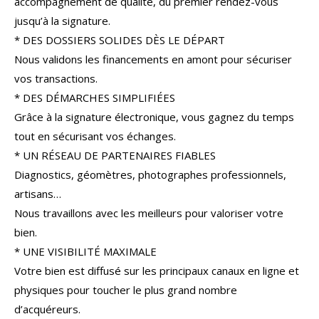
accompagnement de qualité, du premier rendez-vous
COUPS DE COEUR
EXCLUSIVITÉS
jusqu’à la signature.
* DES DOSSIERS SOLIDES DÈS LE DÉPART
NOUVEAUTÉS
Nous validons les financements en amont pour sécuriser
vos transactions.
* DES DÉMARCHES SIMPLIFIÉES
RECHERCHER
Grâce à la signature électronique, vous gagnez du temps
tout en sécurisant vos échanges.
* UN RÉSEAU DE PARTENAIRES FIABLES
Diagnostics, géomètres, photographes professionnels,
artisans…
Nous travaillons avec les meilleurs pour valoriser votre
bien.
* UNE VISIBILITÉ MAXIMALE
Votre bien est diffusé sur les principaux canaux en ligne et
physiques pour toucher le plus grand nombre
d’acquéreurs.