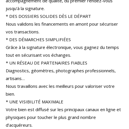
accompagnement de qualité, du premier rendez-vous
COUPS DE COEUR
EXCLUSIVITÉS
jusqu’à la signature.
* DES DOSSIERS SOLIDES DÈS LE DÉPART
NOUVEAUTÉS
Nous validons les financements en amont pour sécuriser
vos transactions.
* DES DÉMARCHES SIMPLIFIÉES
RECHERCHER
Grâce à la signature électronique, vous gagnez du temps
tout en sécurisant vos échanges.
* UN RÉSEAU DE PARTENAIRES FIABLES
Diagnostics, géomètres, photographes professionnels,
artisans…
Nous travaillons avec les meilleurs pour valoriser votre
bien.
* UNE VISIBILITÉ MAXIMALE
Votre bien est diffusé sur les principaux canaux en ligne et
physiques pour toucher le plus grand nombre
d’acquéreurs.