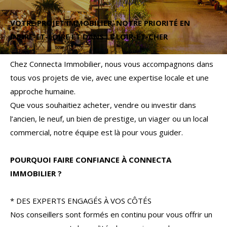
Budget
VOTRE PROJET IMMOBILIER, NOTRE PRIORITÉ EN
Budget
INDRE-ET-LOIRE ET DANS LE LOIR-ET-CHER
Surface
Surface
Chez Connecta Immobilier, nous vous accompagnons dans
tous vos projets de vie, avec une expertise locale et une
Pièces
approche humaine.
Pièces
Que vous souhaitiez acheter, vendre ou investir dans
l’ancien, le neuf, un bien de prestige, un viager ou un local
Référence
commercial, notre équipe est là pour vous guider.
POURQUOI FAIRE CONFIANCE À CONNECTA
AFFINER LES CRITÈRES
IMMOBILIER ?
TERRASSE
PARKING
PISCINE
* DES EXPERTS ENGAGÉS À VOS CÔTÉS
Nos conseillers sont formés en continu pour vous offrir un
FILTRER PAR