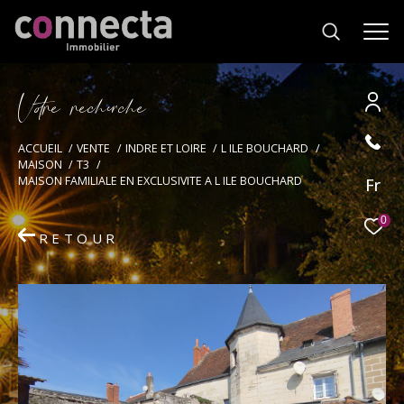
V
o
r
e
r
e
c
e
c
e
Effectuer une recherche
ACCUEIL
VENTE
INDRE ET LOIRE
L ILE BOUCHARD
MAISON
T3
et trouver le bien qui correspond à vos
MAISON FAMILIALE EN EXCLUSIVITE A L ILE BOUCHARD
Fr
critères
0
RETOUR
Type
d'offre
Vente
Type
de
Type de bien
bien
Ville