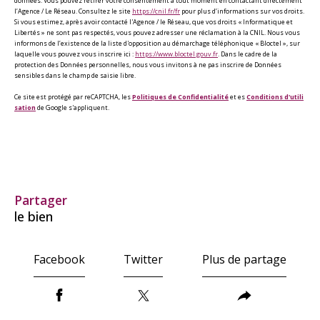
données. Vous pouvez retirer votre consentement à tout moment en contactant directement
l’Agence / Le Réseau. Consultez le site
https://cnil.fr/fr
pour plus d’informations sur vos droits.
Si vous estimez, après avoir contacté l'Agence / le Réseau, que vos droits « Informatique et
Libertés » ne sont pas respectés, vous pouvez adresser une réclamation à la CNIL. Nous vous
informons de l’existence de la liste d'opposition au démarchage téléphonique « Bloctel », sur
laquelle vous pouvez vous inscrire ici :
https://www.bloctel.gouv.fr
. Dans le cadre de la
protection des Données personnelles, nous vous invitons à ne pas inscrire de Données
sensibles dans le champ de saisie libre.
Ce site est protégé par reCAPTCHA, les
Politiques de Confidentialité
et es
Conditions d'utili
sation
de Google s'appliquent.
partager
le bien
Facebook
Twitter
Plus de partage