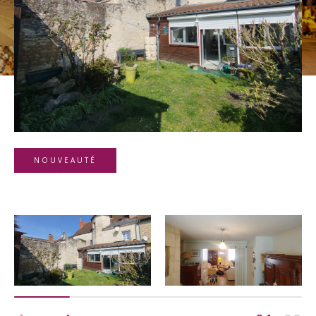
Budget
Budget
Surface
Surface
Pièces
Pièces
NOUVEAUTÉ
Référence
AFFINER LES CRITÈRES
TERRASSE
PARKING
PISCINE
FILTRER PAR