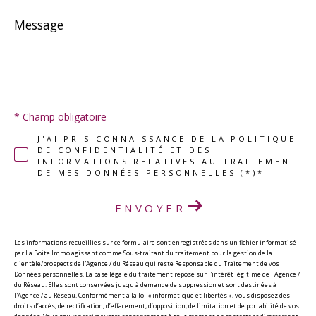
Message
*
* Champ obligatoire
J'AI PRIS CONNAISSANCE DE LA POLITIQUE
DE CONFIDENTIALITÉ ET DES
INFORMATIONS RELATIVES AU TRAITEMENT
DE MES DONNÉES PERSONNELLES (*)*
ENVOYER
Les informations recueillies sur ce formulaire sont enregistrées dans un fichier informatisé
par La Boite Immo agissant comme Sous-traitant du traitement pour la gestion de la
clientèle/prospects de l'Agence / du Réseau qui reste Responsable du Traitement de vos
Données personnelles. La base légale du traitement repose sur l'intérêt légitime de l'Agence /
du Réseau. Elles sont conservées jusqu'à demande de suppression et sont destinées à
l'Agence / au Réseau. Conformément à la loi « informatique et libertés », vous disposez des
droits d’accès, de rectification, d’effacement, d’opposition, de limitation et de portabilité de vos