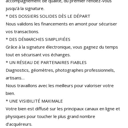
accompagnement de qualité, du premier rendez-vous
COUPS DE COEUR
EXCLUSIVITÉS
jusqu’à la signature.
* DES DOSSIERS SOLIDES DÈS LE DÉPART
NOUVEAUTÉS
Nous validons les financements en amont pour sécuriser
vos transactions.
* DES DÉMARCHES SIMPLIFIÉES
RECHERCHER
Grâce à la signature électronique, vous gagnez du temps
tout en sécurisant vos échanges.
* UN RÉSEAU DE PARTENAIRES FIABLES
Diagnostics, géomètres, photographes professionnels,
artisans…
Nous travaillons avec les meilleurs pour valoriser votre
bien.
* UNE VISIBILITÉ MAXIMALE
Votre bien est diffusé sur les principaux canaux en ligne et
physiques pour toucher le plus grand nombre
d’acquéreurs.