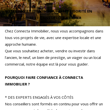
Budget
VOTRE PROJET IMMOBILIER, NOTRE PRIORITÉ EN
Budget
INDRE-ET-LOIRE ET DANS LE LOIR-ET-CHER
Surface
Surface
Chez Connecta Immobilier, nous vous accompagnons dans
tous vos projets de vie, avec une expertise locale et une
Pièces
approche humaine.
Pièces
Que vous souhaitiez acheter, vendre ou investir dans
l’ancien, le neuf, un bien de prestige, un viager ou un local
Référence
commercial, notre équipe est là pour vous guider.
POURQUOI FAIRE CONFIANCE À CONNECTA
AFFINER LES CRITÈRES
IMMOBILIER ?
TERRASSE
PARKING
PISCINE
* DES EXPERTS ENGAGÉS À VOS CÔTÉS
Nos conseillers sont formés en continu pour vous offrir un
FILTRER PAR