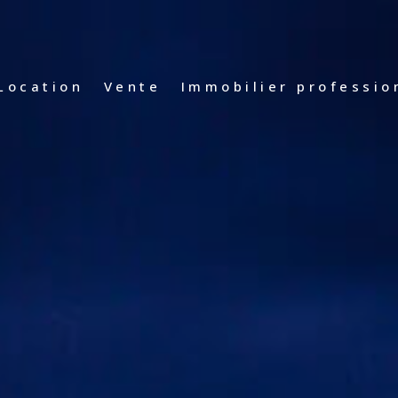
Vente Immobilier Profe
location
vente
immobilier professio
Location Immobilier Prof