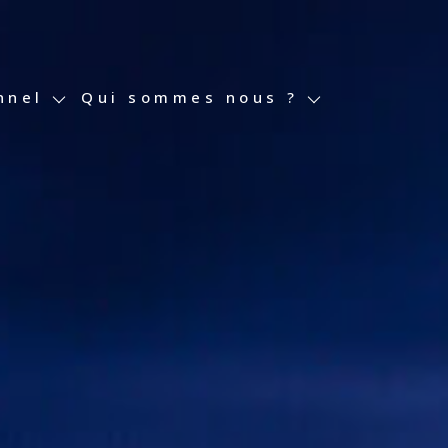
ssionnel
nnel
Satisfaction Clients
qui sommes nous ?
essionnel