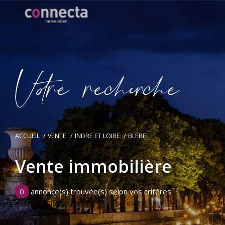
V
o
r
e
r
e
c
e
c
e
ACCUEIL
VENTE
INDRE ET LOIRE
BLERE
Vente immobilière
0
annonce(s) trouvée(s) selon vos critères