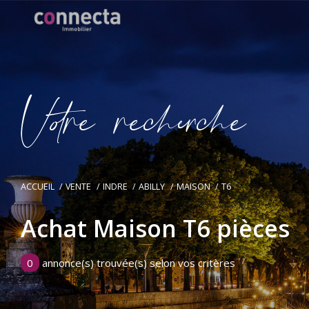
V
o
r
e
r
e
c
e
c
e
ACCUEIL
VENTE
INDRE
ABILLY
MAISON
T6
Achat Maison T6 pièces
0
annonce(s) trouvée(s) selon vos critères