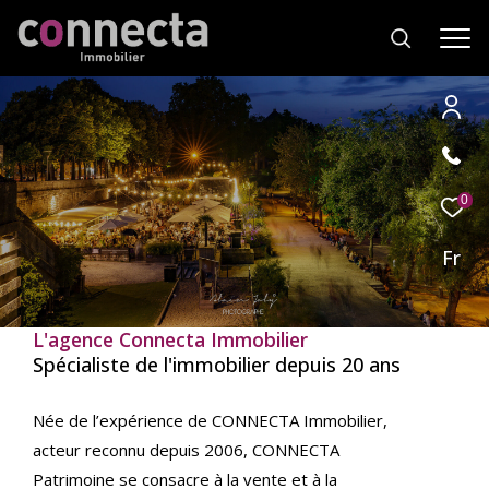
Effectuer
Type
d'offre
0
Location
une
recherche
Fr
Type
de
Type de bien
et
bien
trouver
L'agence Connecta Immobilier
Ville
le
Spécialiste de l'immobilier depuis 20 ans
bien
qui
RECHERCHER
Née de l’expérience de CONNECTA Immobilier,
correspond
acteur reconnu depuis 2006, CONNECTA
à
vos
Patrimoine se consacre à la vente et à la