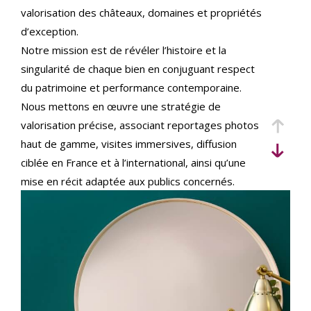
critères
valorisation des châteaux, domaines et propriétés
d’exception.
Notre mission est de révéler l’histoire et la
singularité de chaque bien en conjuguant respect
du patrimoine et performance contemporaine.
Nous mettons en œuvre une stratégie de
valorisation précise, associant reportages photos
haut de gamme, visites immersives, diffusion
ciblée en France et à l’international, ainsi qu’une
mise en récit adaptée aux publics concernés.
Implantés au cœur du Val de Loire et actifs sur
l’ensemble du territoire, nous accompagnons
vendeurs et acquéreurs français et internationaux,
avec une expertise juridique et patrimoniale
rigoureuse pour sécuriser chaque étape de la
transaction.