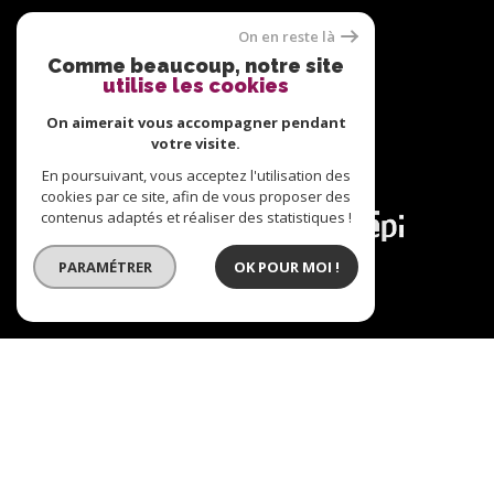
Nous suivre sur
On en reste là
Comme beaucoup, notre site
utilise les cookies
On aimerait vous accompagner pendant
votre visite.
En poursuivant, vous acceptez l'utilisation des
Adhérents
cookies par ce site, afin de vous proposer des
contenus adaptés et réaliser des statistiques !
PARAMÉTRER
OK POUR MOI !
© 2026 | Tous droits réservés | Traduction powered
by Google |
Plan du site
Nos honoraires
Mentions légales
Admin
Nos liens
Politique RGPD
Cookies