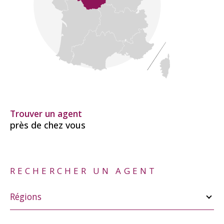
Trouver un agent
près de chez vous
RECHERCHER UN AGENT
Merci
de
Régions
sélectionner
une
région