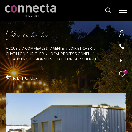
V
o
r
e
r
e
c
e
c
e
Effectuer une recherche
ACCUEIL
COMMERCES
VENTE
LOIR ET CHER
CHATILLON SUR CHER
LOCAL PROFESSIONNEL
et trouver le bien qui correspond à vos
LOCAUX PROFESSIONNELS CHATILLON SUR CHER 41
Fr
critères
0
RETOUR
Type
d'offre
Vente immobilier professionnel
Type
de
Type de bien
bien
Ville