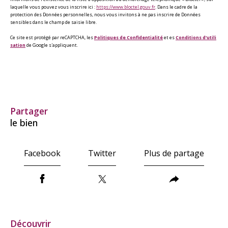
laquelle vous pouvez vous inscrire ici :
https://www.bloctel.gouv.fr
. Dans le cadre de la
protection des Données personnelles, nous vous invitons à ne pas inscrire de Données
sensibles dans le champ de saisie libre.
Ce site est protégé par reCAPTCHA, les
Politiques de Confidentialité
et es
Conditions d'utili
sation
de Google s'appliquent.
partager
le bien
Facebook
Twitter
Plus de partage
découvrir