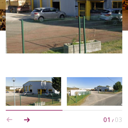
Budget
Budget
Surface
Surface
Pièces
Pièces
Référence
AFFINER LES CRITÈRES
TERRASSE
PARKING
PISCINE
01
03
/
FILTRER PAR