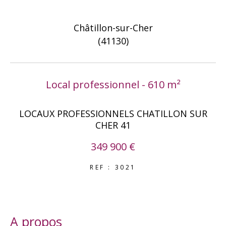
COUPS DE COEUR
EXCLUSIVITÉS
Châtillon-sur-Cher
NOUVEAUTÉS
(41130)
RECHERCHER
Local professionnel - 610 m²
LOCAUX PROFESSIONNELS CHATILLON SUR
CHER 41
349 900 €
REF : 3021
a propos