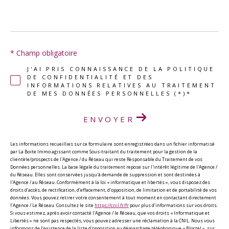
* Champ obligatoire
J'AI PRIS CONNAISSANCE DE LA POLITIQUE
DE CONFIDENTIALITÉ ET DES
INFORMATIONS RELATIVES AU TRAITEMENT
DE MES DONNÉES PERSONNELLES (*)*
ENVOYER
Les informations recueillies sur ce formulaire sont enregistrées dans un fichier informatisé
par La Boite Immo agissant comme Sous-traitant du traitement pour la gestion de la
clientèle/prospects de l'Agence / du Réseau qui reste Responsable du Traitement de vos
Données personnelles. La base légale du traitement repose sur l'intérêt légitime de l'Agence /
du Réseau. Elles sont conservées jusqu'à demande de suppression et sont destinées à
l'Agence / au Réseau. Conformément à la loi « informatique et libertés », vous disposez des
droits d’accès, de rectification, d’effacement, d’opposition, de limitation et de portabilité de vos
données. Vous pouvez retirer votre consentement à tout moment en contactant directement
l’Agence / Le Réseau. Consultez le site
https://cnil.fr/fr
pour plus d’informations sur vos droits.
Si vous estimez, après avoir contacté l'Agence / le Réseau, que vos droits « Informatique et
Libertés » ne sont pas respectés, vous pouvez adresser une réclamation à la CNIL. Nous vous
informons de l’existence de la liste d'opposition au démarchage téléphonique « Bloctel », sur