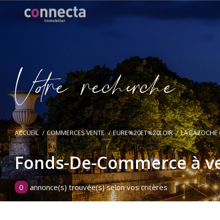
V
o
r
e
r
e
c
e
c
e
ACCUEIL
COMMERCES VENTE
EURE%20ET%20LOIR
LA BAZOCHE
Fonds-De-Commerce à v
0
annonce(s) trouvée(s) selon vos critères